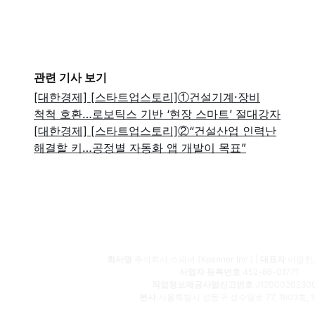
관련 기사 보기
[대한경제] [스타트업스토리]①건설기계·장비
척척 호환…로보틱스 기반 ‘현장 스마트’ 절대강자
[대한경제] [스타트업스토리]②“건설산업 인력난
해결할 키…공정별 자동화 앱 개발이 목표”
회사명
주식회사 스패너 (Xpanner Inc.) |
대표자
이명한,
사업자 등록번호
452-86-01771
직업정보제공사업신고번호
J1200020230
본사
서울특별시 성동구 성수일로 77, 1603호, 