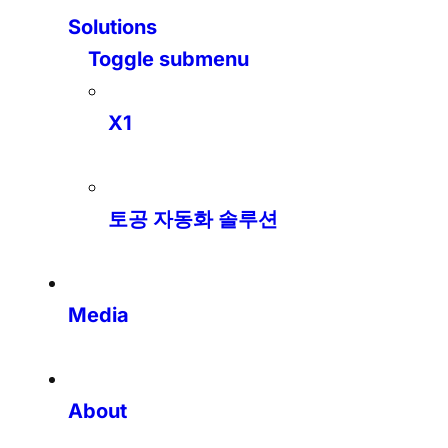
Solutions
Toggle submenu
X1
토공 자동화 솔루션
Media
About