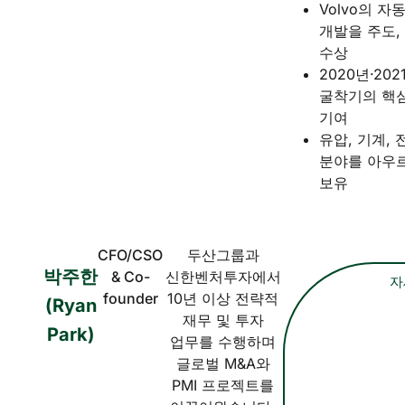
Volvo의 
개발을 주도, 
수상
2020년·202
굴착기의 핵심
기여
유압, 기계, 
분야를 아우르
보유
CFO/CSO
두산그룹과
박주한
& Co-
신한벤처투자에서
자
founder
10년 이상 전략적
(Ryan
재무 및 투자
Park)
업무를 수행하며
글로벌 M&A와
PMI 프로젝트를