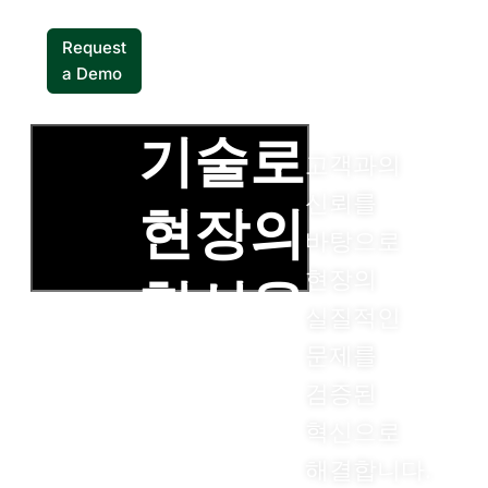
Request
a Demo
기술로
Request
고객과의
a Demo
신뢰를
현장의
바탕으로
현장의
혁신을
실질적인
문제를
이끄는
검증된
당신의
혁신으로
해결합니다.