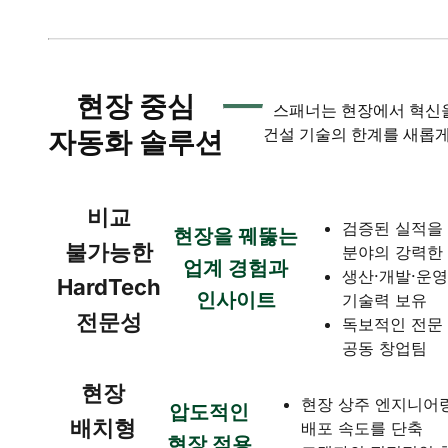
현장 중심
스패너는 현장에서 혁신
건설 기술의 한계를 새롭게
자동화 솔루션
비교
검증된 실적을 바
현장을 꿰뚫는
불가능한
분야의 강력한
업계 경험과
생산·개발·운
HardTech
인사이트
기술력 보유
전문성
독보적인 전문
공동 창업팀
현장
현장 상주 엔지니어
압도적인
배치형
배포 속도를 단축
현장 적용